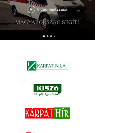
Videó lejátszása
UKRAJNAI HÍREK MAGYARUL