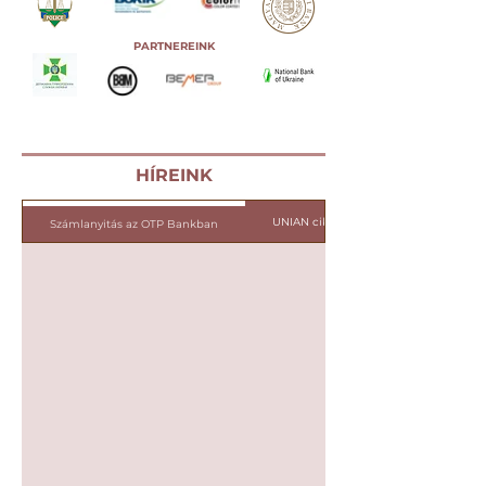
PARTNEREINK
HÍREINK
UNIAN cikk 25.03.21
Számlanyitás az OTP Bankban