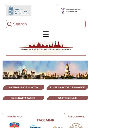
Search
AKTUÁLIS AJÁNLATOK
EU SZANKCIÓS CSOMAGOK
SZOLGÁLTATÁSOK
SAJTÓSZEMLE
HATÁRINFO
ÁRFOLYAMOK
TAGJAINK