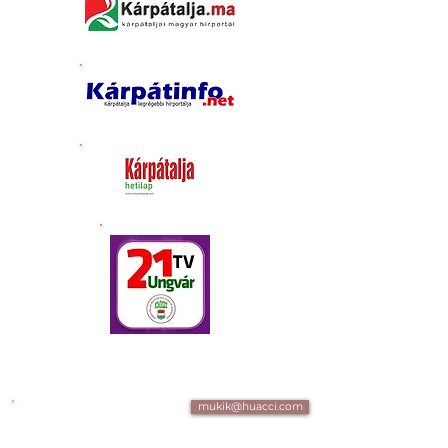
mukik@huacci.com
+361 700 4 007