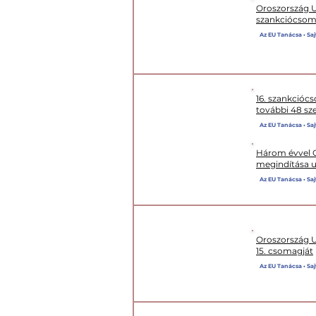
Oroszország Uk
szankciócsom
XVII.
CSOMAG
Az EU Tanácsa • Saj
16. szankcióc
további 48 sz
Az EU Tanácsa • Saj
XVI. CSOMAG
Három évvel Or
megindítása u
Az EU Tanácsa • Saj
Oroszország Uk
15. csomagját
XV. CSOMAG
Az EU Tanácsa • Saj