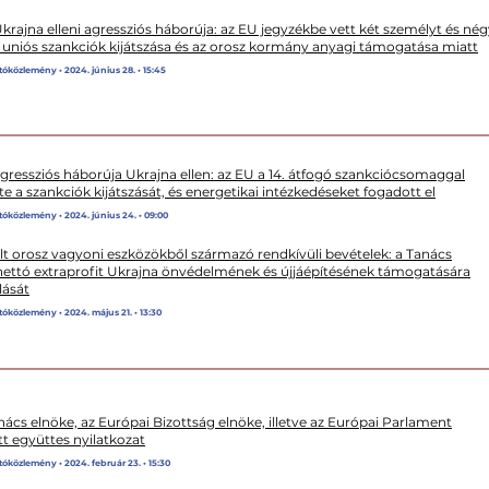
rajna elleni agressziós háborúja: az EU jegyzékbe vett két személyt és nég
z uniós szankciók kijátszása és az orosz kormány anyagi támogatása miatt
tóközlemény • 2024. június 28. • 15:45
gressziós háborúja Ukrajna ellen: az EU a 14. átfogó szankciócsomaggal
 a szankciók kijátszását, és energetikai intézkedéseket fogadott el
tóközlemény • 2024. június 24. • 09:00
lt orosz vagyoni eszközökből származó rendkívüli bevételek: a Tanács
nettó extraprofit Ukrajna önvédelmének és újjáépítésének támogatására
lását
tóközlemény • 2024. május 21. • 13:30
ács elnöke, az Európai Bizottság elnöke, illetve az Európai Parlament
ett együttes nyilatkozat
tóközlemény • 2024. február 23. • 15:30