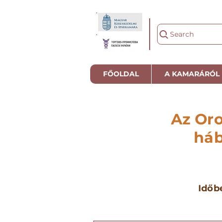
Search
FŐOLDAL
A KAMARÁRÓL
Az Oro
háb
Időb