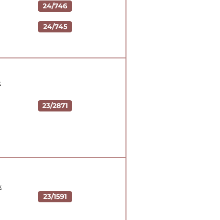
24/746
24/745
:
23/2871
k
23/1591