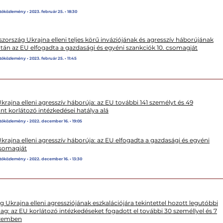
tóközlemény • 2023. február 25. • 18:30
zország Ukrajna elleni teljes körű inváziójának és agresszív háborújának
tán az EU elfogadta a gazdasági és egyéni szankciók 10. csomagját
tóközlemény • 2023. február 25. • 11:45
rajna elleni agresszív háborúja: az EU további 141 személyt és 49
nt korlátozó intézkedései hatálya alá
tóközlemény • 2022. december 16. • 19:05
rajna elleni agresszív háborúja: az EU elfogadta a gazdasági és egyéni
csomagját
tóközlemény • 2022. december 16. • 13:30
 Ukrajna elleni agressziójának eszkalációjára tekintettel hozott legutóbbi
g: az EU korlátozó intézkedéseket fogadott el további 30 személlyel és 7
szemben