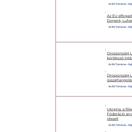
Az EU Tanácsa • Saj
VIII. CSOMAG
Az EU elfogad
Doneck, Luhan
Az EU Tanácsa • Saj
Oroszország Uk
korlátozó inté
Az EU Tanácsa • Sajt
VII. CSOMAG
Oroszország Uk
összehangolás
Az EU Tanácsa • Sajt
Ukrajna: a fő
Föderáció arra
részeit
Az EU Tanácsa • Saj