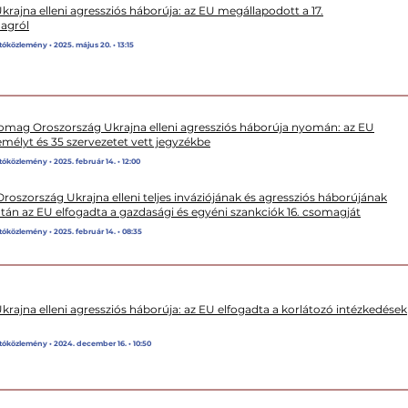
rajna elleni agressziós háborúja: az EU megállapodott a 17.
agról
tóközlemény • 2025. május 20. • 13:15
somag Oroszország Ukrajna elleni agressziós háborúja nyomán: az EU
emélyt és 35 szervezetet vett jegyzékbe
tóközlemény • 2025. február 14. • 12:00
oszország Ukrajna elleni teljes inváziójának és agressziós háborújának
tán az EU elfogadta a gazdasági és egyéni szankciók 16. csomagját
tóközlemény • 2025. február 14. • 08:35
rajna elleni agressziós háborúja: az EU elfogadta a korlátozó intézkedések
tóközlemény • 2024. december 16. • 10:50