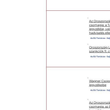
Az Oroszorszá
csomagja: a Ta
jegyzékbe, val
hadviselés el
XI. CSOMAG
Az EU Tanácsa • Saj
Oroszország Uk
szankciók 11.
Az EU Tanácsa • Saj
Wagner Csoport
jegyzékeibe
Az EU Tanácsa • Saj
Az Oroszország
X. CSOMAG
csomagja: az E