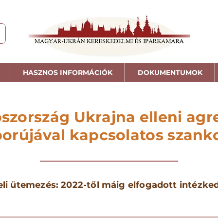
HASZNOS INFORMÁCIÓK
DOKUMENTUMOK
szország Ukrajna elleni agr
orújával kapcsolatos szank
eli ütemezés: 2022-től máig elfogadott intézke