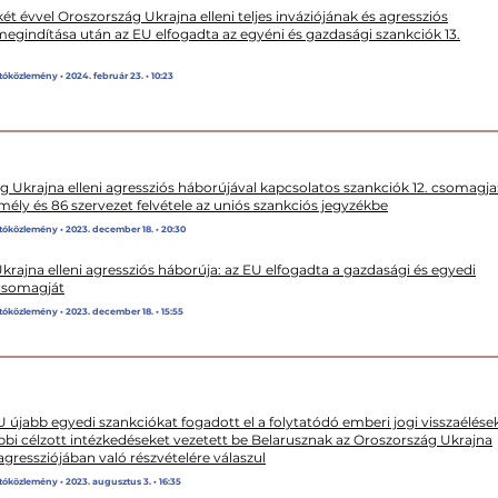
ét évvel Oroszország Ukrajna elleni teljes inváziójának és agressziós
egindítása után az EU elfogadta az egyéni és gazdasági szankciók 13.
tóközlemény • 2024. február 23. • 10:23
g Ukrajna elleni agressziós háborújával kapcsolatos szankciók 12. csomagja
mély és 86 szervezet felvétele az uniós szankciós jegyzékbe
tóközlemény • 2023. december 18. • 20:30
rajna elleni agressziós háborúja: az EU elfogadta a gazdasági és egyedi
 csomagját
tóközlemény • 2023. december 18. • 15:55
U újabb egyedi szankciókat fogadott el a folytatódó emberi jogi visszaélése
bbi célzott intézkedéseket vezetett be Belarusznak az Oroszország Ukrajna
 agressziójában való részvételére válaszul
tóközlemény • 2023. augusztus 3. • 16:35