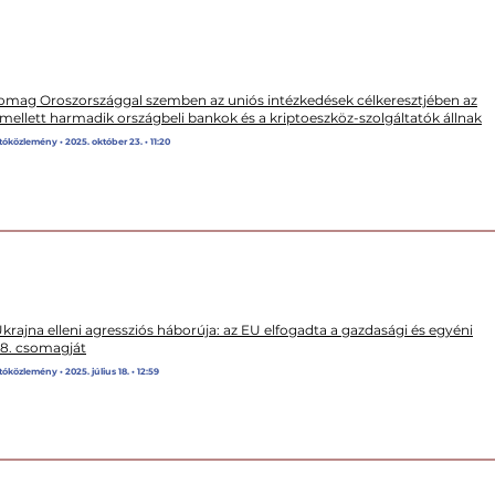
somag Oroszországgal szemben az uniós intézkedések célkeresztjében az
mellett harmadik országbeli bankok és a kriptoeszköz-szolgáltatók állnak
tóközlemény • 2025. október 23. • 11:20
rajna elleni agressziós háborúja: az EU elfogadta a gazdasági és egyéni
18. csomagját
óközlemény • 2025. július 18. • 12:59