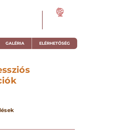
GALÉRIA
ELÉRHETŐSÉG
essziós
ciók
dések