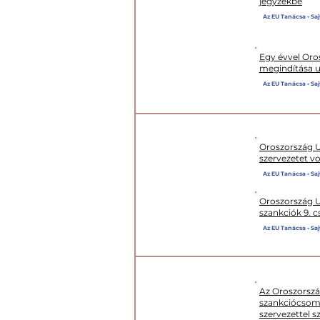
jegyzékbe
Az EU Tanácsa • Saj
Egy évvel Oros
megindítása u
Az EU Tanácsa • Saj
Oroszország Uk
szervezetet vo
Az EU Tanácsa • Saj
IX. CSOMAG
Oroszország Uk
szankciók 9. 
Az EU Tanácsa • Saj
Az Oroszország
szankciócsoma
szervezettel 