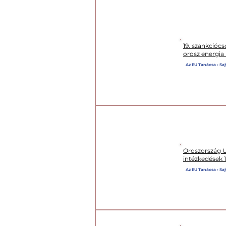
19. szankcióc
orosz energia 
XIX. CSOMAG
Az EU Tanácsa • Saj
Oroszország Uk
intézkedések 
XVIII. CSOMAG
Az EU Tanácsa • Sajt