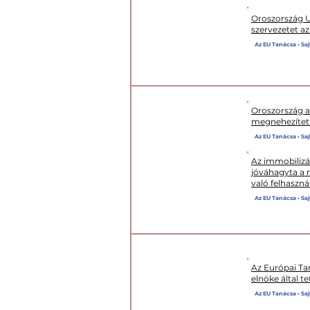
Oroszország Uk
szervezetet a
EGYÉNI CSOMAG
Az EU Tanácsa • Saj
Oroszország a
megnehezítette
Az EU Tanácsa • Saj
XIV. CSOMAG
Az immobilizá
jóváhagyta a 
való felhaszná
Az EU Tanácsa • Saj
Az Európai Tan
elnöke által t
Az EU Tanácsa • Saj
XIII. CSOMAG