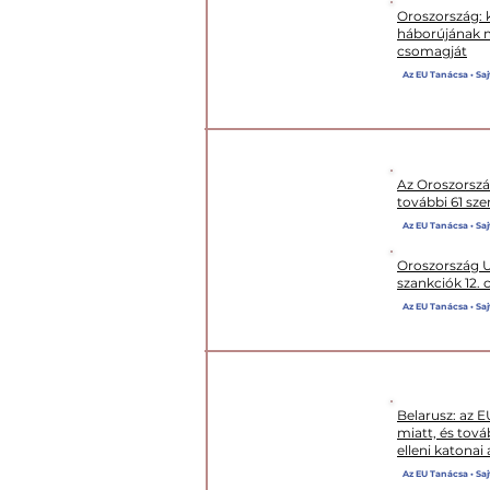
Oroszország: k
háborújának m
csomagját
Az EU Tanácsa • Saj
Az Oroszorszá
további 61 sze
Az EU Tanácsa • Saj
XII. CSOMAG
Oroszország Uk
szankciók 12.
Az EU Tanácsa • Saj
Belarusz: az E
miatt, és tová
KIEG CSOMAG
elleni katonai
Az EU Tanácsa • Saj