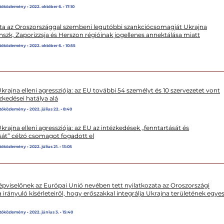
tóközlemény • 2022. október 6. • 17:10
ta az Oroszországgal szembeni legutóbbi szankciócsomagját Ukrajna
szk, Zaporizzsja és Herszon régióinak jogellenes annektálása miatt
tóközlemény • 2022. október 6. • 10:55
rajna elleni agressziója: az EU további 54 személyt és 10 szervezetet vont
zkedései hatálya alá
óközlemény • 2022. július 22. • 8:40
rajna elleni agressziója: az EU az intézkedések „fenntartását és
át” célzó csomagot fogadott el
óközlemény • 2022. július 21. • 13:05
képviselőnek az Európai Unió nevében tett nyilatkozata az Oroszországi
 irányuló kísérleteiről, hogy erőszakkal integrálja Ukrajna területének egye
tóközlemény • 2022. június 3. • 15:40