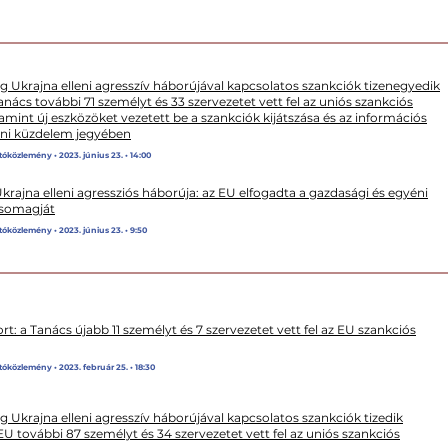
g Ukrajna elleni agresszív háborújával kapcsolatos szankciók tizenegyedik
nács további 71 személyt és 33 szervezetet vett fel az uniós szankciós
amint új eszközöket vezetett be a szankciók kijátszása és az információs
leni küzdelem jegyében
tóközlemény • 2023. június 23. • 14:00
rajna elleni agressziós háborúja: az EU elfogadta a gazdasági és egyéni
 csomagját
tóközlemény • 2023. június 23. • 9:50
: a Tanács újabb 11 személyt és 7 szervezetet vett fel az EU szankciós
tóközlemény • 2023. február 25. • 18:30
 Ukrajna elleni agresszív háborújával kapcsolatos szankciók tizedik
U további 87 személyt és 34 szervezetet vett fel az uniós szankciós