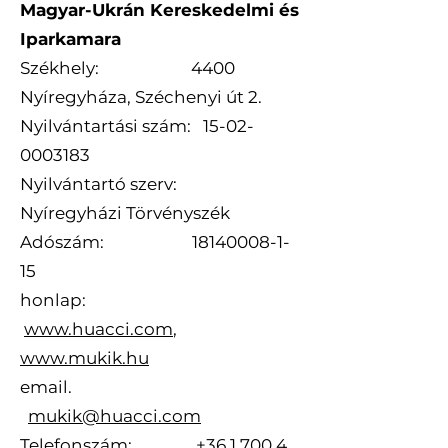
Magyar-Ukrán Kereskedelmi és
Iparkamara
Székhely: 4400
Nyíregyháza, Széchenyi út 2.
Nyilvántartási szám:
15-02-
0003183
Nyilvántartó szerv:
Nyíregyházi Törvényszék
Adószám:
18140008-1-
15
honlap:
www.huacci.com
,
www.mukik.hu
email.
mukik@huacci.com
Telefonszám:
+36 1 700 4