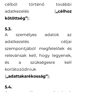
célból történő további
adatkezelés (
„célhoz
kötöttség”
);
5.3.
A személyes adatok az
adatkezelés céljai
szempontjából megfelelőek és
relevánsak kell, hogy legyenek,
és a szükségesre kell
korlátozódniuk
(
„adattakarékosság”
);
5.4.
A személyes adatoknak
pontosnak és szükség esetén
naprakésznek kell lenniük;