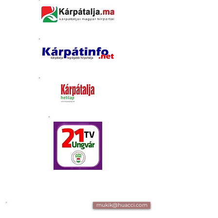
mukik@huacci.com
+361 700 4 007