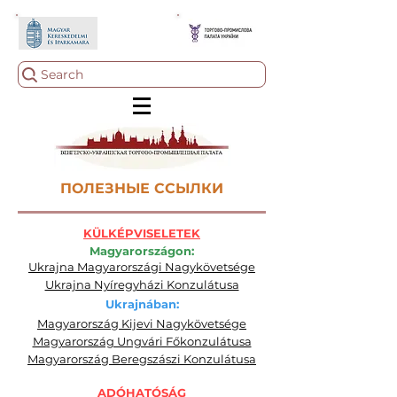
Search
ПОЛЕЗНЫЕ ССЫЛКИ
KÜLKÉPVISELETEK
Magyarországon:
Ukrajna Magyarországi Nagykövetsége
Ukrajna Nyíregyházi Konzulátusa
Ukrajnában:
Magyarország Kijevi Nagykövetsége
Magyarország Ungvári Főkonzulátusa
Magyarország Beregszászi Konzulátusa
ADÓHATÓSÁG