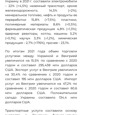
Украину в 2021 г. составили электромобили
– 22% (↑4,5%); наземный транспорт, кроме
железнодорожного, 14,5% (↑2%);
минеральное топливо, нефть и продукты ее
переработки 15,8% (↑7,5%); пластики,
полимерные материалы 8,6% (↑0,5%);
фармацевтическая продукция 4,8% (↑1,3%);
ядерные реакторы, котлы, машины 5,2%
(↑0,1%); каучук 3,3% (↓1,2%), химическая
продукция – 2,7% (↑176%), прочее – 23,1%.
По итогам 2021 года объем торговли
услугами между Украиной и Венгрией
увеличился на 15,5% по сравнению с 2020
годом и составил 295,438 млн долларов
США. Экспорт услуг в Венгрию увеличился
на 30,4% по сравнению с 2020 годом и
составил 195 млн долларов США. Импорт
услуг из Венгрии увеличился на 47,2% по
сравнению с 2020 годом и составил 60,6
млн долларов США. Положительное
сальдо Украины составило 134,4 млн
долларов США.
Транспортные услуги составили основу