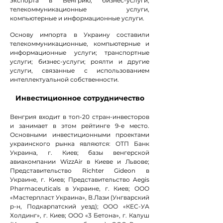
экспорта в Венгрию; бизнес-услуги;
телекоммуникационные услуги,
компьютерные и информационные услуги.
Основу импорта в Украину составили
телекоммуникационные, компьютерные и
информационные услуги; транспортные
услуги; бизнес-услуги; роялти и другие
услуги, связанные с использованием
интеллектуальной собственности.
Инвестиционное сотрудничество
Венгрия входит в топ-20 стран-инвесторов
и занимает в этом рейтинге 9-е место.
Основными инвестиционными проектами
украинского рынка являются: ОТП Банк
Украина, г. Киев; базы венгерской
авиакомпании WizzAir в Киеве и Львове;
Представительство Richter Gideon в
Украине, г. Киев; Представительство Aegis
Pharmaceuticals в Украине, г. Киев; ООО
«Мастерпласт Украина», В.Лази (Унгварский
р-н, Подкарпатский уезд); ООО «КЕС-УА
Холдинг», г. Киев; ООО «3 Бетона», г. Калуш