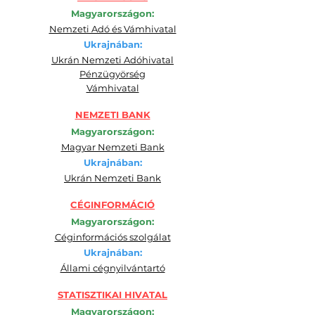
Magyarországon:
Nemzeti Adó és Vámhivatal
Ukrajnában:
Ukrán Nemzeti Adóhivatal
Pénzügyörség
Vámhivatal
NEMZETI BANK
Magyarországon:
Magyar Nemzeti Bank
Ukrajnában:
Ukrán Nemzeti Bank
CÉGINFORMÁCIÓ
Magyarországon:
Céginformációs szolgálat
Ukrajnában:
Állami cégnyilvántartó
STATISZTIKAI HIVATAL
Magyarországon: