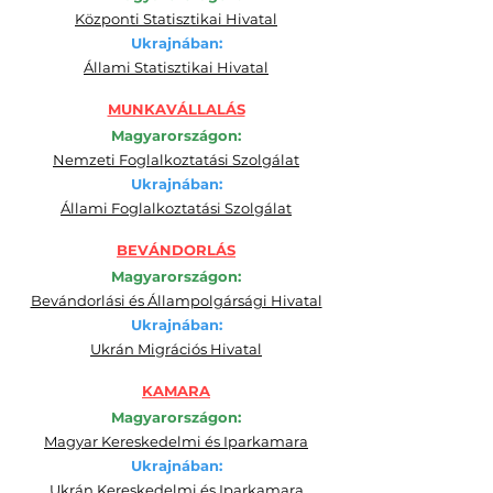
Központi Statisztikai Hivatal
Ukrajnában:
Állami Statisztikai Hivatal
MUNKAVÁLLALÁS
Magyarországon:
Nemzeti Foglalkoztatási Szolgálat
Ukrajnában:
Állami Foglalkoztatási Szolgálat
BEVÁNDORLÁS
Magyarországon:
Bevándorlási és Állampolgársági Hivatal
Ukrajnában:
Ukrán Migrációs Hivatal
KAMARA
Magyarországon:
Magyar Kereskedelmi és Iparkamara
Ukrajnában:
Ukrán Kereskedelmi és Iparkamara