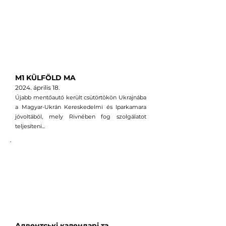
M1 KÜLFÖLD MA
2024. április
18
.
Újabb mentőautó került csütörtökön Ukrajnába
a Magyar-Ukrán Kereskedelmi és Iparkamara
jóvoltából, mely Rivnében fog szolgálatot
teljesíteni...
Адвентські календарі та