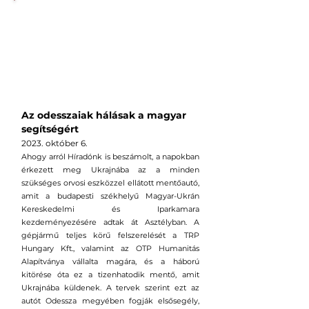
Az odesszaiak hálásak a magyar
segítségért
2023. október 6.
Ahog
y arról Híradónk is beszámolt, a napokban
érkezett meg Ukrajnába az a minden
szükséges orvosi eszközzel ellátott mentőautó,
amit a budapesti székhelyű Magyar-Ukrán
Kereskedelmi és Iparkamara
kezdeményezésére adtak át Asztélyban. A
gépjármű teljes körű felszerelését a TRP
Hungary Kft., valamint az OTP Humanitás
Alapítványa vállalta magára, és a háború
kitörése óta ez a tizenhatodik mentő, amit
Ukrajnába küldenek. A tervek szerint ezt az
autót Odessza megyében fogják elsősegély,