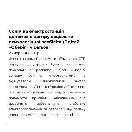
Сонячна електростанція
допоможе центру соціально-
психологічної реабілітації дітей
«Оберіг» у Батьові
25 червня 2026 р.
Фонд соціальної допомоги «Гуманітас» OTP
передав у дарунок Центру соціально-
психологічної реабілітації дітей «Оберіг»
сучасну сонячну енергосистему та
акумулятори. Закарпатський заклад
звернувся до Угорсько-Української торгово-
промислової палати та фонду з проханням
допомогти придбати обладнання, яке
дозволить забезпечити стабільне
електропостачання та безперебійну подачу
електроенергії під час відключень світла...