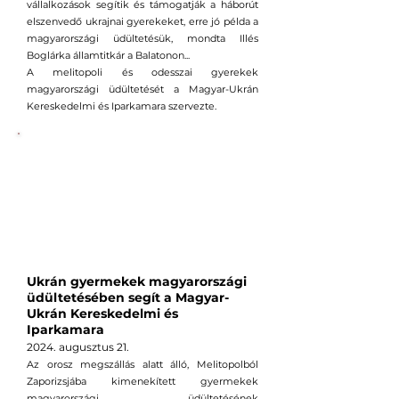
vállalkozások segítik és támogatják a háborút
elszenvedő ukrajnai gyerekeket, erre jó példa a
magyarországi üdültetésük, mondta Illés
Boglárka államtitkár a Balatonon...
A melitopoli és odesszai gyerekek
magyarországi üdültetését a Magyar-Ukrán
Kereskedelmi és Iparkamara szervezte.
Ukrán gyermekek magyarországi
üdültetésében segít a Magyar-
Ukrán Kereskedelmi és
Iparkamara
2024. augusztus
2
1
.
Az orosz megszállás alatt álló, Melitopolból
Zaporizsjába kimenekített gyermekek
magyarországi üdültetésének