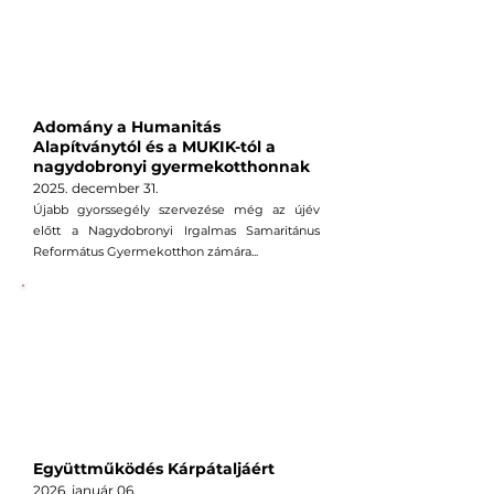
Adomány a Humanitás
Alapítványtól és a MUKIK-tól a
nagydobronyi gyermekotthonnak
2025. december 31
.
Újabb gyorssegély szervezése még az újév
előtt a Nagydobronyi Irgalmas Samaritánus
Református Gyermekotthon zámára...
Együttműködés Kárpátaljáért
2026. január 06
.