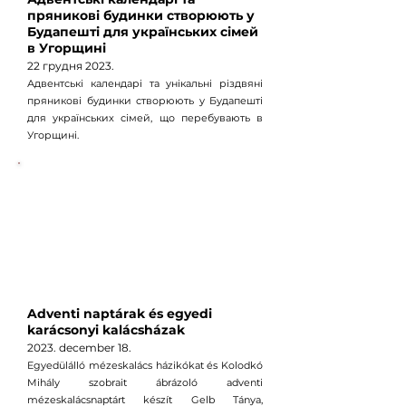
пряникові будинки створюють у
Будапешті для українських сімей
в Угорщині
22 грудня
2023.
Адвентські календарі та унікальні різдвяні
пряникові будинки створюють у Будапешті
для українських сімей, що перебувають в
Угорщині.
Adventi naptárak és egyedi
karácsonyi kalácsházak
2023.
december
18
.
Egyedülálló mézeskalács házikókat és Kolodkó
Mihály szobrait ábrázoló adventi
mézeskalácsnaptárt készít Gelb Tánya,