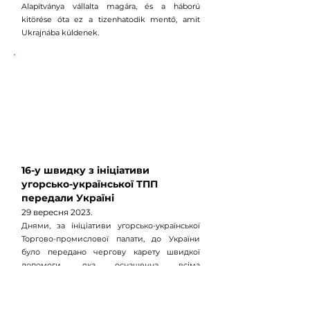
Alapítványa vállalta magára, és a háború
kitörése óta ez a tizenhatodik mentő, amit
Ukrajnába küldenek.
16-у швидку з ініціативи
угорсько-української ТПП
передали Україні
29 вересня 2023.
Днями, за ініціативи угорсько-української
Торгово-промислової палати, до України
було передано чергову карету швидкої
допомоги, яка оснащенна всіма
необхідними засобами для надання
невідкладної допомоги. Оснащення швидкої
у повному обсязі взяло на себе угорське