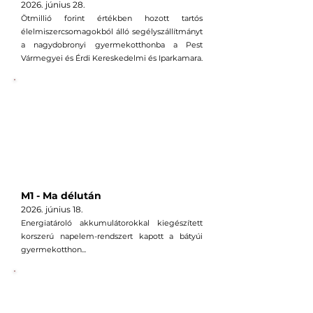
2026. június 28
.
Ötmillió forint értékben hozott tartós
élelmiszercsomagokból álló segélyszállítmányt
a nagydobronyi gyermekotthonba a Pest
Vármegyei és Érdi Kereskedelmi és Iparkamara.
M1 - Ma délután
2026. június 18
.
Energiatároló akkumulátorokkal kiegészített
korszerú napelem-rendszert kapott a bátyúi
gyermekotthon...