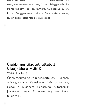
megszervezésében segít a Magyar-Ukrán
Kereskedelmi és Iparkamara. Augusztus 25-én
közel 50 gyermek indul a Balaton-felvidékre,
különböző felajánlások jóvoltából.
Újabb mentőautót juttatott
Ukrajnába a MUKIK
2024. április
18
.
Újabb mentőautó került csütörtökön Ukrajnába
a Magyar-Ukrán Kereskedelmi és Iparkamara,
illetve a budapesti Sensoautó Autószervíz
jóvoltából, mely Rivnében fog szolgálatot
teljesíteni...