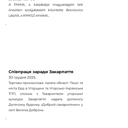
A PMKIK, a kárpátaljai magyarságért tett
önzetlen szolgálataiért kitüntette Brenzovics
Lászlót, a KMKSZ elnökét...
Співпраця заради Закарпаття
30 грудня
2025.
Торгово-промислова палата області Пешт та
міста Ерд в Угорщині та Угорсько-Українська
ТПП, спільно з Товариством угорської
культури Закарпаття надала допомогу
Дитячому будинку «Добрий самаритянин» у
селі Велика Добронь .