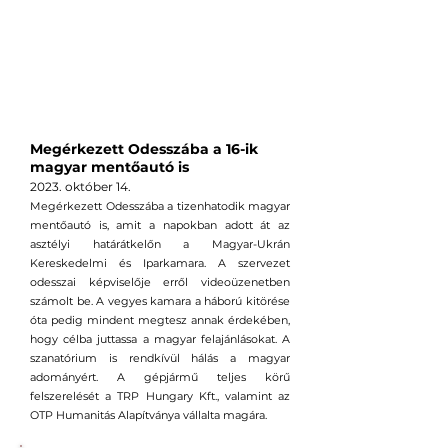
Megérkezett Odesszába a 16-ik
magyar mentőautó is
2023. október
14
.
Megérkezett Odesszába a tizenhatodik magyar
mentőautó is, amit a napokban adott át az
asztélyi határátkelőn a Magyar-Ukrán
Kereskedelmi és Iparkamara. A szervezet
odesszai képviselője erről videoüzenetben
számolt be. A vegyes kamara a háború kitörése
óta pedig mindent megtesz annak érdekében,
hogy célba juttassa a magyar felajánlásokat. A
szanatórium is rendkívül hálás a magyar
adományért. A gépjármű teljes körű
felszerelését a TRP Hungary Kft., valamint az
OTP Humanitás Alapítványa vállalta magára.