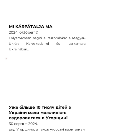
M1 KÁRPÁTALJA MA
2024. október
17
.
Folyamatosan segíti a rászorulókat a Magyar-
Ukrán Kereskedelmi és Iparkamara
Ukrajnában...
Уже більше 10 тисяч дітей з
України мали можливість
оздоровитися в Угорщині
30 серпня
2024.
ряд Угорщини, а також угорські каритативні