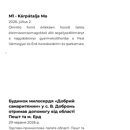
M1 - Kárpátalja Ma
2026. július 2
.
Ötmillió forint értékben hozott tartós
élelmiszercsomagokból álló segélyszállítmányt
a nagydobronyi gyermekotthonba a Pest
Vármegyei és Érdi Kereskedelmi és Iparkamara.
Будинок милосердя «Добрий
самаритянин» у с. В. Добронь
отримав допомогу від області
Пешт та м. Ерд
29 червня 2026 р.
Торгово-промислова палата області Пешт та