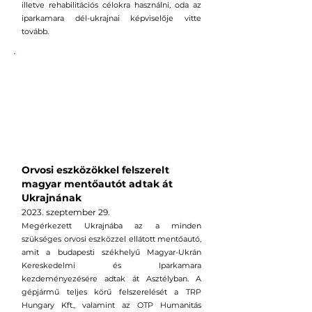
illetve rehabilitációs célokra használni, oda az
iparkamara dél-ukrajnai képviselője vitte
tovább.
Orvosi eszközökkel felszerelt
magyar mentőautót adtak át
Ukrajnának
2023.
szeptember
29.
Megérkezett Ukrajnába az a minden
szükséges orvosi eszközzel ellátott mentőautó,
amit a budapesti székhelyű Magyar-Ukrán
Kereskedelmi és Iparkamara
kezdeményezésére adtak át Asztélyban. A
gépjármű teljes körű felszerelését a TRP
Hungary Kft., valamint az OTP Humanitás