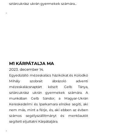
sztárcukrász ukrán gyermekek számára...
M1 KÁRPÁTALJA MA
2023.
decem
ber
14
.
Egyedülálló mézeskalács házikókat és Kolodkó
Mihály szobrait ábrázoló adventi
mézeskalácsnaptárt készít Gelb Tánya,
sztárcukrász ukrán gyermekek számára. A
munkában Gelb Sándor, a Magyar-Ukrán
Kereskedelmi és Iparkamara elnöke segíti, aki
nem más, mint a férje, és, aki ebben az évben
számos segélyszállítmányt és mentőautót
segített eljuttatni Kárpátaljára.