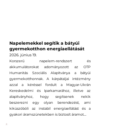
Napelemekkel segítik a bátyúi
gyermekotthon energiaellátását
2026. június 19
.
Korszerű napelem-rendszert és
akkumulátorokat adományozott az OTP
Humanitás Szociális Alapítványa a bátyúi
gyermekotthonnak. A kárpátaljai intézmény
azzal a kéréssel fordult a Magyar-Ukrán
Kereskedelmi és Iparkamarához, illetve az
alapítványhoz, hogy segítsenek nekik
beszerezni egy olyan berendezést, ami
kiküszöböli az instabil energiaellátást és a
gyakori áramszünetekben is biztosít áramot....