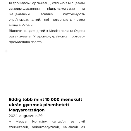
та громадські організації, спільно з місцевим
самоврядуванням, підприємствами та
меценатами всіляко підтримують
українських дітей, які потерпають через
війну в Україні.
Відпочинок для дітей з Мелітополя та Одеси
організувала Угорсько-українська торгово-
промислова палата.
Eddig több mint 10 000 menekült
ukrán gyermek pihenhetett
Magyarországon
2024. augusztus
29
.
A Magyar Kormány, karitatív-, és civil
szervezetek, önkormányzatok, vállalatok és