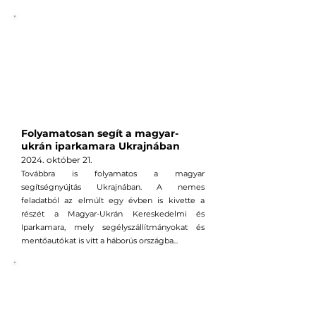
Folyamatosan segít a magyar-
ukrán iparkamara Ukrajnában
2024. október 2
1
.
Továbbra is folyamatos a magyar
segítségnyújtás Ukrajnában. A nemes
feladatból az elmúlt egy évben is kivette a
részét a Magyar-Ukrán Kereskedelmi és
Iparkamara, mely segélyszállítmányokat és
mentőautókat is vitt a háborús országba...