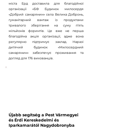
міста Ерд доставила для благодійної
організації «БФ Будинок милосердя
«Добрий самарянин» села Велика Добронь,
гуманітарний вантаж із продуктами
тривалого зберігання на суму п’ять
мільйонів форинтів. Це вже не перша
благодійна акція організації, адже вона
регулярно підтримує заклад. Наразі
дитячий будинок «Милосердний
самарянин» забезпечує проживання та
догляд для 176 вихованців.
Újabb segítség a Pest Vármegyei
és Érdi Kereskedelmi és
Iparkamarától Nagydobronyba