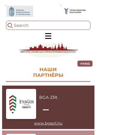
Search
НАЗАД
НАШИ
ПАРТНЁРЫ
BGA ZRt.
www.bgazrt.hu