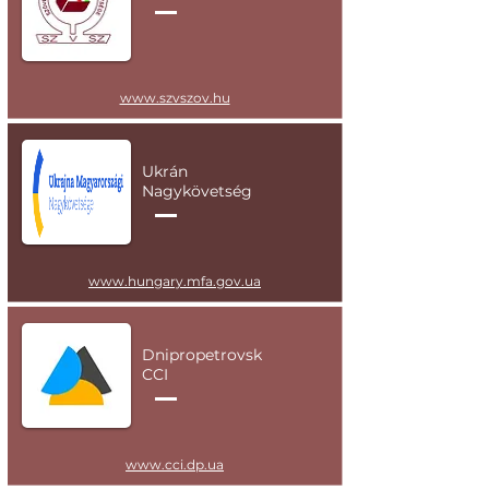
www.szvszov.hu
Ukrán
Nagykövetség
www.hungary.mfa.gov.ua
Dnipropetrovsk
CCI
www.cci.dp.ua