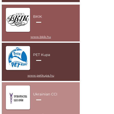
BKIK
www.bkik.hu
PET Kupa
www.petkupa.hu
Ukrainian CCI