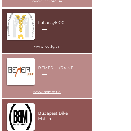
www.ucci.org.ua
Luhansyk CCI
www.lcci.lg.ua
BEMER UKRAINE
www.bemer.ua
Budapest Bike
Maffia