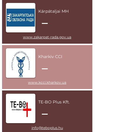
Kárpátaljai MH
www.zakarpat-rada.gov.ua
Kharkiv CCI
www.kcci.kharkov.ua
TE-BO Plus Kft.
info@teboplus.hu