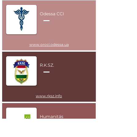
Odessa CCI
www.orcci.odessa.ua
R.K.SZ.
www.rksz.info
Humanitás
Alapítvány