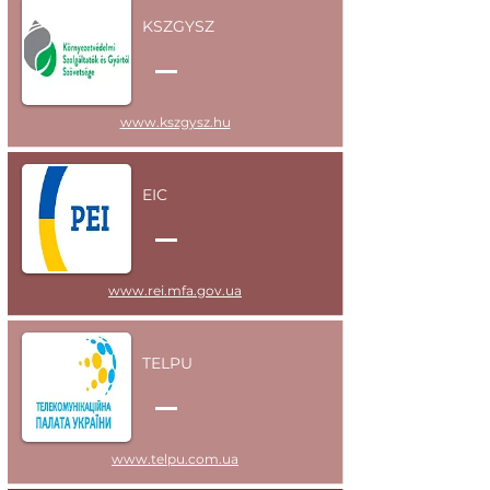
KSZGYSZ
www.kszgysz.hu
EIC
www.rei.mfa.gov.ua
TELPU
www.telpu.com.ua