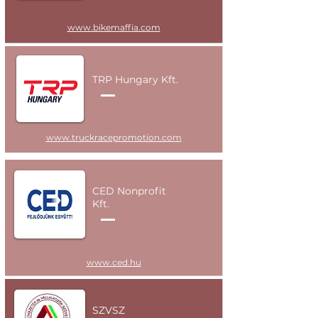
www.bikemaffia.com
TRP Hungary Kft.
www.truckracepromotion.com
CED Nonprofit
Kft.
www.ced.hu
SZVSZ