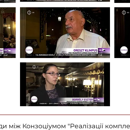
ди між Конзоціумом "Реалізації компл