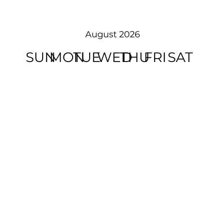
August 2026
SUN
MON
TUE
WED
THU
FRI
SAT